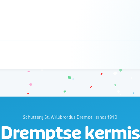
Schutterij St. Willibrordus Drempt · sinds 1910
Dremptse kermis