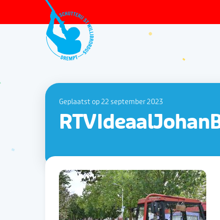
Geplaatst op 22 september 2023
RTVIdeaalJohan