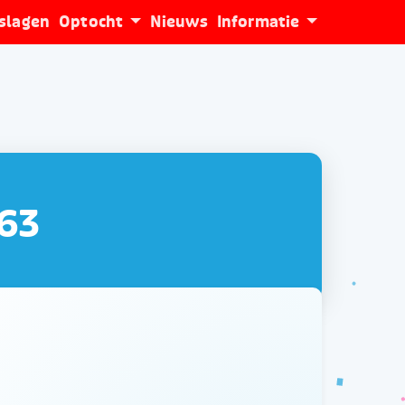
tslagen
Optocht
Nieuws
Informatie
63