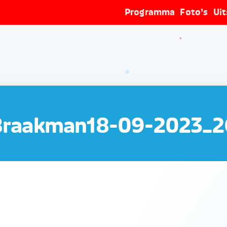
Programma
Foto’s
Ui
Braakman18-09-2023_2