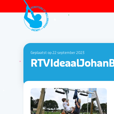
Geplaatst op 22 september 2023
RTVIdeaalJohan