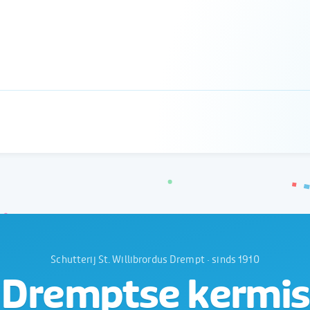
Schutterij St. Willibrordus Drempt · sinds 1910
Dremptse kermis