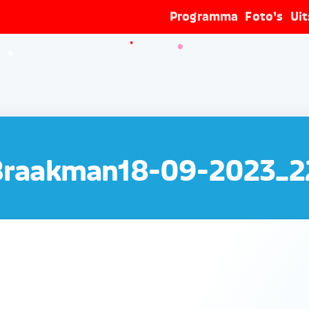
Programma
Foto’s
Ui
Braakman18-09-2023_2