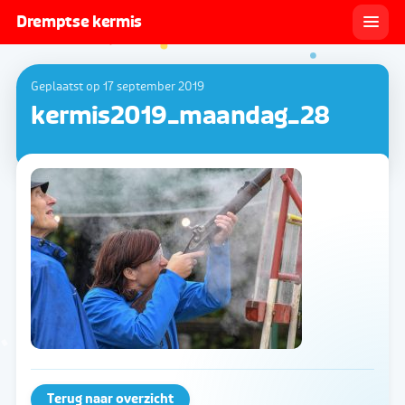
Dremptse kermis
Geplaatst op 17 september 2019
kermis2019_maandag_28
Terug naar overzicht