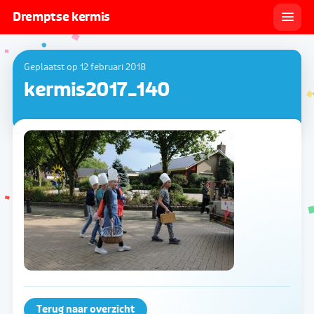
Dremptse kermis
Geplaatst op 12 februari 2018
kermis2017_140
Terug naar overzicht