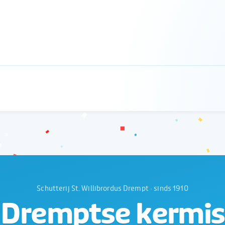
Schutterij St. Willibrordus Drempt · sinds 1910
Dremptse kermis