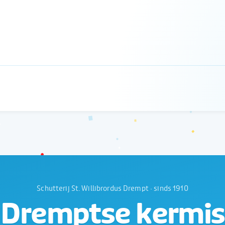
Schutterij St. Willibrordus Drempt · sinds 1910
Dremptse kermis