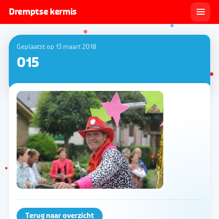
Dremptse kermis
Geplaatst op 13 maart 2018
015
Terug naar overzicht