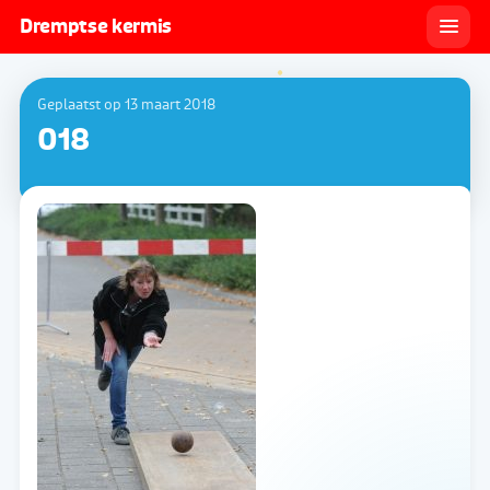
Dremptse kermis
Geplaatst op 13 maart 2018
018