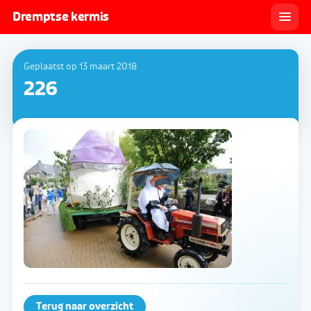
Dremptse kermis
Geplaatst op 13 maart 2018
226
Terug naar overzicht