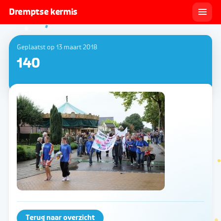
Dremptse kermis
Geplaatst op 13 maart 2018
140
Terug naar overzicht