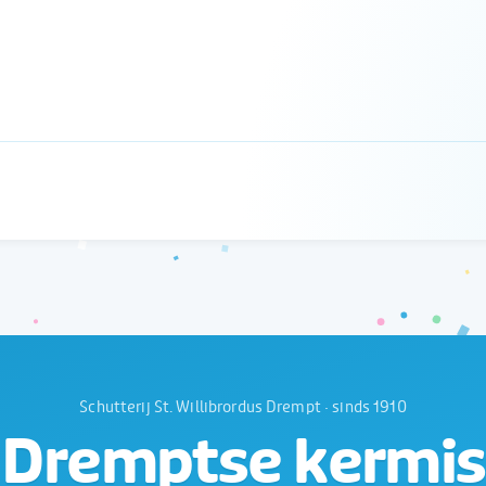
Schutterij St. Willibrordus Drempt · sinds 1910
Dremptse kermis