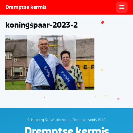
Dremptse kermis
koningspaar-2023-2
Schutterij St. Willibrordus Drempt · sinds 1910
Dremptse kermis