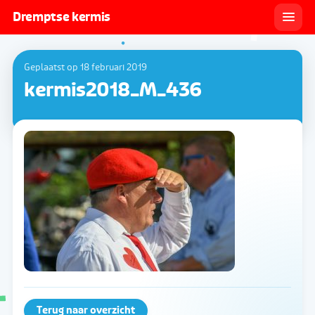
Dremptse kermis
Geplaatst op 18 februari 2019
kermis2018_M_436
Terug naar overzicht